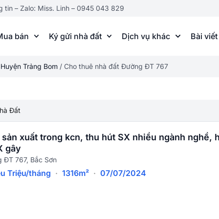
g tin – Zalo: Miss. Linh – 0945 043 829
Mua bán
Ký gửi nhà đất
Dịch vụ khác
Bài viết
t Huyện Trảng Bom
/
Cho thuê nhà đất Đường ĐT 767
hà Đất
sản xuất trong kcn, thu hút SX nhiều ngành nghề, 
X gây
 ĐT 767, Bắc Sơn
ệu Triệu/tháng
·
1316m²
·
07/07/2024