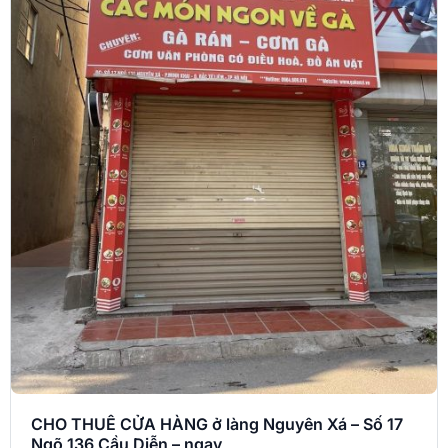
CHO THUÊ CỬA HÀNG ở làng Nguyên Xá – Số 17
Ngõ 136 Cầu Diễn – ngay