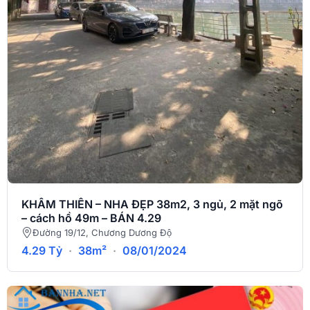
KHÂM THIÊN – NHA ĐẸP 38m2, 3 ngủ, 2 mặt ngõ
– cách hồ 49m – BÁN 4.29
Đường 19/12, Chương Dương Độ
4.29 Tỷ
·
38m²
·
08/01/2024