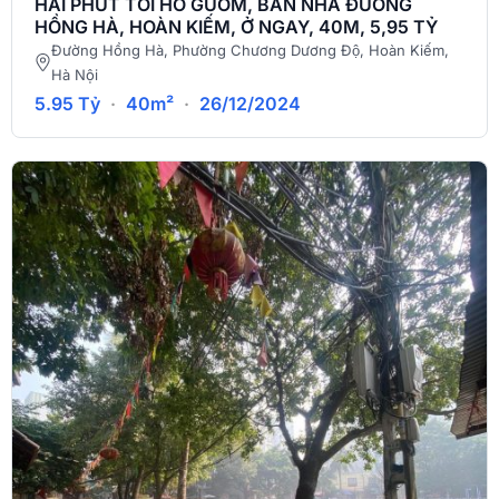
HAI PHÚT TỚI HỒ GƯƠM, BÁN NHÀ ĐƯỜNG
HỒNG HÀ, HOÀN KIẾM, Ở NGAY, 40M, 5,95 TỶ
Đường Hồng Hà, Phường Chương Dương Độ, Hoàn Kiếm,
Hà Nội
5.95 Tỷ
·
40m²
·
26/12/2024