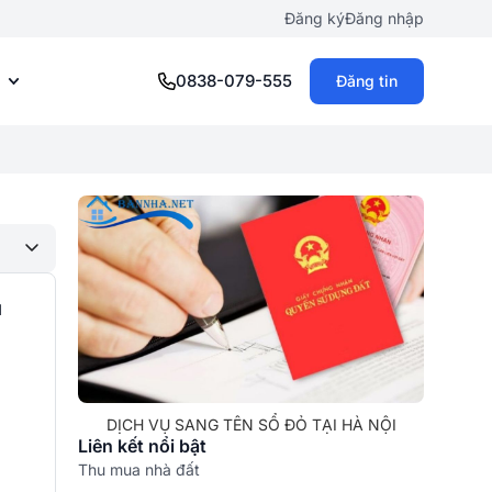
Đăng ký
Đăng nhập
0838-079-555
Đăng tin
u
DỊCH VỤ SANG TÊN SỔ ĐỎ TẠI HÀ NỘI
Liên kết nổi bật
Thu mua nhà đất