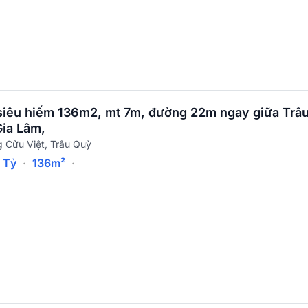
siêu hiếm 136m2, mt 7m, đường 22m ngay giữa Trâ
Gia Lâm,
 Cửu Việt, Trâu Quỳ
9 Tỷ
·
136m²
·