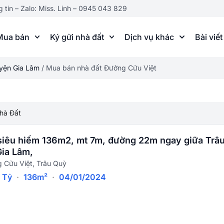
g tin – Zalo: Miss. Linh – 0945 043 829
Mua bán
Ký gửi nhà đất
Dịch vụ khác
Bài viết
yện Gia Lâm
/
Mua bán nhà đất Đường Cửu Việt
hà Đất
siêu hiếm 136m2, mt 7m, đường 22m ngay giữa Trâ
Gia Lâm,
 Cửu Việt, Trâu Quỳ
9 Tỷ
·
136m²
·
04/01/2024