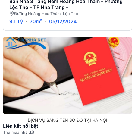
Bán Nhà 3 Tầng Hẻm Hoàng Hoa Thám – Phường
Lộc Thọ – TP Nha Trang –
Đường Hoàng Hoa Thám, Lộc Thọ
9.1 Tỷ
·
70m²
·
05/12/2024
DỊCH VỤ SANG TÊN SỔ ĐỎ TẠI HÀ NỘI
Liên kết nổi bật
Thu mua nhà đất