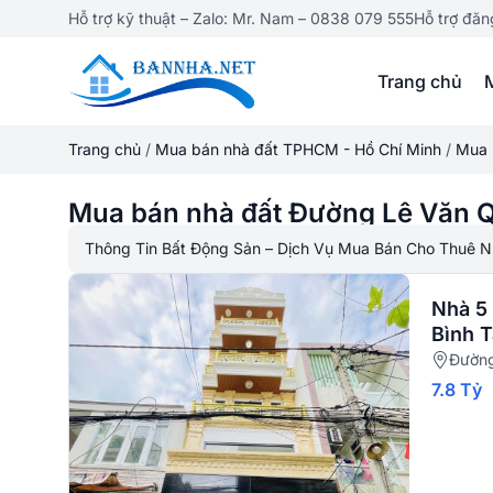
Hỗ trợ kỹ thuật – Zalo: Mr. Nam – 0838 079 555
Hỗ trợ đăn
Trang chủ
Trang chủ
/
Mua bán nhà đất TPHCM - Hồ Chí Minh
/
Mua 
Mua bán nhà đất Đường Lê Văn 
Thông Tin Bất Động Sản – Dịch Vụ Mua Bán Cho Thuê N
Nhà 5
Bình 
Đường
7.8 Tỷ