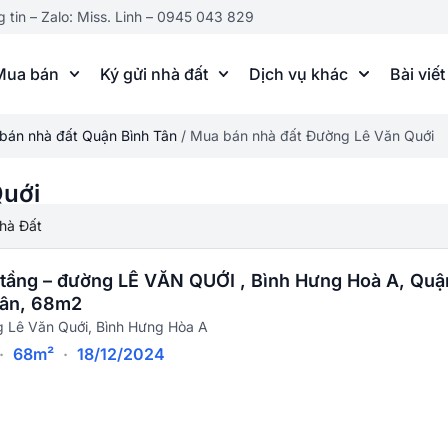
g tin – Zalo: Miss. Linh – 0945 043 829
Mua bán
Ký gửi nhà đất
Dịch vụ khác
Bài viết
bán nhà đất Quận Bình Tân
/
Mua bán nhà đất Đường Lê Văn Quới
Quới
hà Đất
 tầng – đường LÊ VĂN QUỚI , Bình Hưng Hoà A, Quậ
Tân, 68m2
 Lê Văn Quới, Bình Hưng Hòa A
·
68m²
·
18/12/2024