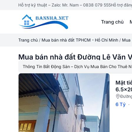
Hỗ trợ kỹ thuật – Zalo: Mr. Nam – 0838 079 555
Hỗ trợ đăn
Trang chủ
Trang chủ
/
Mua bán nhà đất TPHCM - Hồ Chí Minh
/
Mua 
Mua bán nhà đất Đường Lê Văn V
Thông Tin Bất Động Sản – Dịch Vụ Mua Bán Cho Thuê N
Mặt ti
6.5×20
Đường
6 Tỷ
·