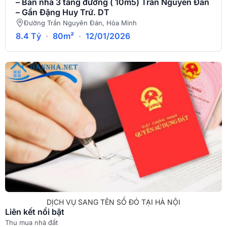
– Bán nhà 3 tầng đường ( 10m5) Trần Nguyên Đán
– Gần Đặng Huy Trứ. DT
Đường Trần Nguyên Đán, Hòa Minh
8.4 Tỷ
·
80m²
·
12/01/2026
DỊCH VỤ SANG TÊN SỔ ĐỎ TẠI HÀ NỘI
Liên kết nổi bật
Thu mua nhà đất