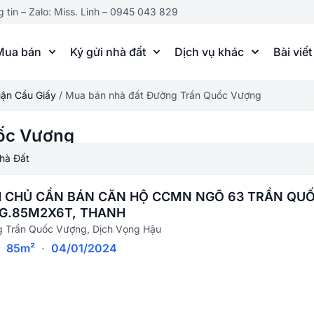
g tin – Zalo: Miss. Linh – 0945 043 829
Mua bán
Ký gửi nhà đất
Dịch vụ khác
Bài viết
ận Cầu Giấy
/
Mua bán nhà đất Đường Trần Quốc Vượng
ốc Vượng
hà Đất
H CHỦ CẦN BÁN CĂN HỘ CCMN NGÕ 63 TRẦN QU
G.85M2X6T, THANH
 Trần Quốc Vượng, Dịch Vọng Hậu
·
85m²
·
04/01/2024