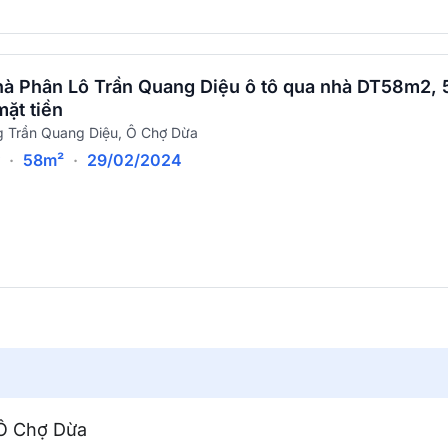
hà Phân Lô Trần Quang Diệu ô tô qua nhà DT58m2, 
mặt tiền
 Trần Quang Diệu, Ô Chợ Dừa
ỷ
·
58m²
·
29/02/2024
 Ô Chợ Dừa