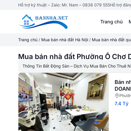
Hỗ trợ kỹ thuật – Zalo: Mr. Nam – 0838 079 555
Hỗ trợ đăn
Trang chủ
Trang chủ
/
Mua bán nhà đất Hà Nội
/
Mua bán nhà đất q
Mua bán nhà đất Phường Ô Chợ 
Thông Tin Bất Động Sản – Dịch Vụ Mua Bán Cho Thuê N
Bán n
DOANH
Phườn
7.4 Tỷ