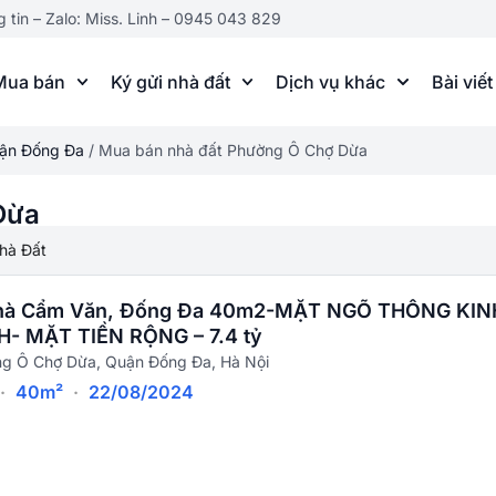
g tin – Zalo: Miss. Linh – 0945 043 829
Mua bán
Ký gửi nhà đất
Dịch vụ khác
Bài viết
uận Đống Đa
/
Mua bán nhà đất Phường Ô Chợ Dừa
Dừa
hà Đất
hà Cẩm Văn, Đống Đa 40m2-MẶT NGÕ THÔNG KIN
- MẶT TIỀN RỘNG – 7.4 tỷ
g Ô Chợ Dừa, Quận Đống Đa, Hà Nội
·
40m²
·
22/08/2024