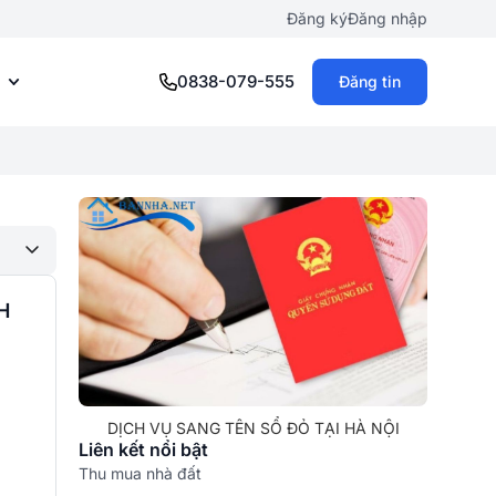
Đăng ký
Đăng nhập
0838-079-555
Đăng tin
H
DỊCH VỤ SANG TÊN SỔ ĐỎ TẠI HÀ NỘI
Liên kết nổi bật
Thu mua nhà đất