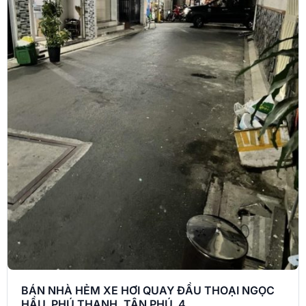
BÁN NHÀ HẺM XE HƠI QUAY ĐẦU THOẠI NGỌC
HẦU, PHÚ THẠNH, TÂN PHÚ, 4