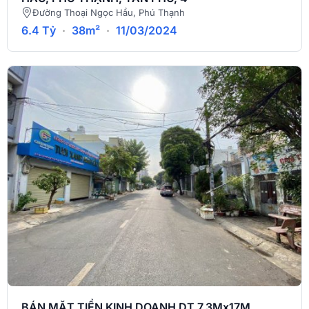
Đường Thoại Ngọc Hầu, Phú Thạnh
6.4 Tỷ
·
38m²
·
11/03/2024
BÁN MẶT TIỀN KINH DOANH DT 7.3Mx17M