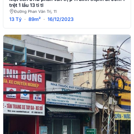
trệt 1 lầu 13 tỉ tl
Đường Phan Văn Trị, 11
13 Tỷ
·
89m²
·
16/12/2023