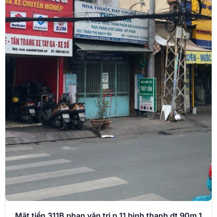
Mặt tiền 311B phan văn trị p 11 bình thạnh dt 90m 1