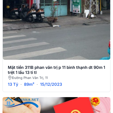
Mặt tiền 311B phan văn trị p 11 bình thạnh dt 90m 1
trệt 1 lầu 13 tỉ tl
Đường Phan Văn Trị, 11
13 Tỷ
·
89m²
·
15/12/2023