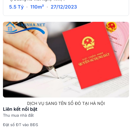
5.5 Tỷ
·
110m²
·
27/12/2023
DỊCH VỤ SANG TÊN SỔ ĐỎ TẠI HÀ NỘI
Liên kết nổi bật
Thu mua nhà đất
Đặt số ĐT vào BĐS