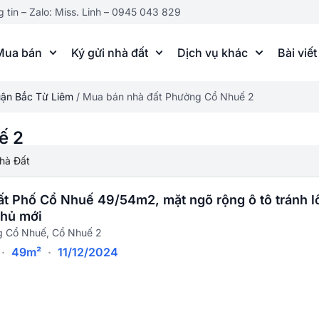
g tin – Zalo: Miss. Linh – 0945 043 829
Mua bán
Ký gửi nhà đất
Dịch vụ khác
Bài viết
ận Bắc Từ Liêm
/
Mua bán nhà đất Phường Cổ Nhuế 2
ế 2
hà Đất
t Phố Cổ Nhuế 49/54m2, mặt ngõ rộng ô tô tránh l
Chủ mới
 Cổ Nhuế, Cổ Nhuế 2
·
49m²
·
11/12/2024