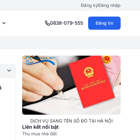
Đăng ký
Đăng nhập
0838-079-555
Đăng tin
ô
DỊCH VỤ SANG TÊN SỔ ĐỎ TẠI HÀ NỘI
Liên kết nổi bật
Thu mua nhà đất