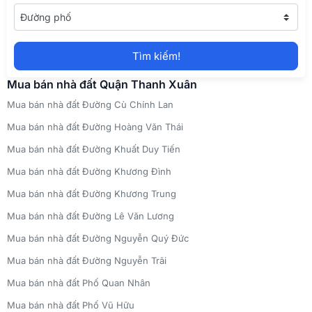
Quận 12
Đường phố
Dịch vụ môi giới ký gửi nhà đất tại Tuyên Quang
Tân Phú
Dịch vụ môi giới ký gửi nhà đất tại Vĩnh Long
Gò Vấp
Dịch vụ môi giới ký gửi nhà đất tại Vĩnh Phúc
Tìm kiếm!
Bình Chánh
Dịch vụ môi giới ký gửi nhà đất tại Yên Bái
Mua bán nhà đất Quận Thanh Xuân
Mua bán nhà đất Đường Cù Chính Lan
Mua bán nhà đất Đường Hoàng Văn Thái
Mua bán nhà đất Đường Khuất Duy Tiến
Mua bán nhà đất Đường Khương Đình
Mua bán nhà đất Đường Khương Trung
Mua bán nhà đất Đường Lê Văn Lương
Mua bán nhà đất Đường Nguyễn Quý Đức
Mua bán nhà đất Đường Nguyễn Trãi
Mua bán nhà đất Phố Quan Nhân
Mua bán nhà đất Phố Vũ Hữu