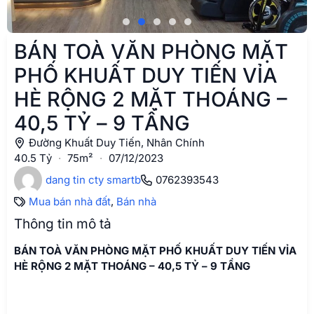
BÁN TOÀ VĂN PHÒNG MẶT
PHỐ KHUẤT DUY TIẾN VỈA
HÈ RỘNG 2 MẶT THOÁNG –
40,5 TỶ – 9 TẦNG
Đường Khuất Duy Tiến, Nhân Chính
40.5 Tỷ
·
75m²
·
07/12/2023
dang tin cty smartb
0762393543
Mua bán nhà đất
,
Bán nhà
Thông tin mô tả
BÁN TOÀ VĂN PHÒNG MẶT PHỐ KHUẤT DUY TIẾN VỈA
HÈ RỘNG 2 MẶT THOÁNG – 40,5 TỶ – 9 TẦNG