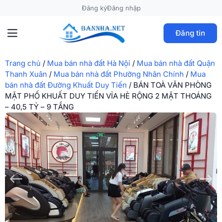
Đăng ký
Đăng nhập
Đăng tin
Trang chủ
/
Mua bán nhà đất Hà Nội
/
Mua bán nhà đất Quận
Thanh Xuân
/
Mua bán nhà đất Phường Nhân Chính
/
Mua
bán nhà đất Đường Khuất Duy Tiến
/
BÁN TOÀ VĂN PHÒNG
MẶT PHỐ KHUẤT DUY TIẾN VỈA HÈ RỘNG 2 MẶT THOÁNG
– 40,5 TỶ – 9 TẦNG