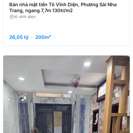
Bán nhà mặt tiền Tô Vĩnh Diện, Phương Sài Nha
Trang, ngang 7,7m 130tr/m2
tô vĩnh diện
26,05
tỷ
·
200m²
·