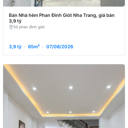
Bán Nhà hẻm Phan Đình Giót Nha Trang, giá bán
3,9 tỷ
50 phan đình giót
3,9
tỷ
·
65m²
·
07/08/2026