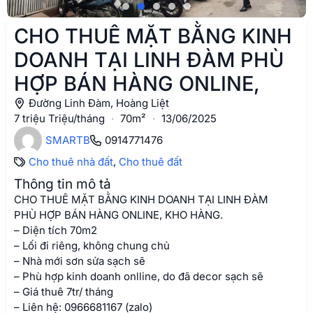
CHO THUÊ MẶT BẰNG KINH
DOANH TẠI LINH ĐÀM PHÙ
HỢP BÁN HÀNG ONLINE,
Đường Linh Đàm, Hoàng Liệt
7 triệu Triệu/tháng
·
70m²
·
13/06/2025
SMARTB
0914771476
Cho thuê nhà đất
,
Cho thuê đất
Thông tin mô tả
CHO THUÊ MẶT BẰNG KINH DOANH TẠI LINH ĐÀM
PHÙ HỢP BÁN HÀNG ONLINE, KHO HÀNG.
– Diện tích 70m2
– Lối đi riêng, không chung chủ
– Nhà mới sơn sửa sạch sẽ
– Phù hợp kinh doanh onlline, do đã decor sạch sẽ
– Giá thuê 7tr/ tháng
– Liên hệ: 0966681167 (zalo)