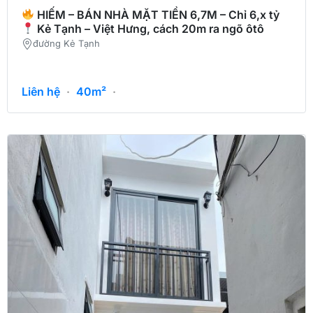
HIẾM – BÁN NHÀ MẶT TIỀN 6,7M – Chỉ 6,x tỷ
Kẻ Tạnh – Việt Hưng, cách 20m ra ngõ ôtô
đường Kẻ Tạnh
Liên hệ
·
40m²
·