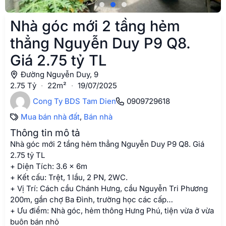
Nhà góc mới 2 tầng hẻm
thẳng Nguyễn Duy P9 Q8.
Giá 2.75 tỷ TL
Đường Nguyễn Duy, 9
2.75 Tỷ
·
22m²
·
19/07/2025
Cong Ty BDS Tam Dien
0909729618
Mua bán nhà đất
,
Bán nhà
Thông tin mô tả
Nhà góc mới 2 tầng hẻm thẳng Nguyễn Duy P9 Q8. Giá
2.75 tỷ TL
+ Diện Tích: 3.6 x 6m
+ Kết cấu: Trệt, 1 lầu, 2 PN, 2WC.
+ Vị Trí: Cách cầu Chánh Hưng, cầu Nguyễn Tri Phương
200m, gần chợ Ba Đình, trường học các cấp…
+ Ưu điểm: Nhà góc, hẻm thông Hưng Phú, tiện vừa ở vừa
buôn bán nhỏ