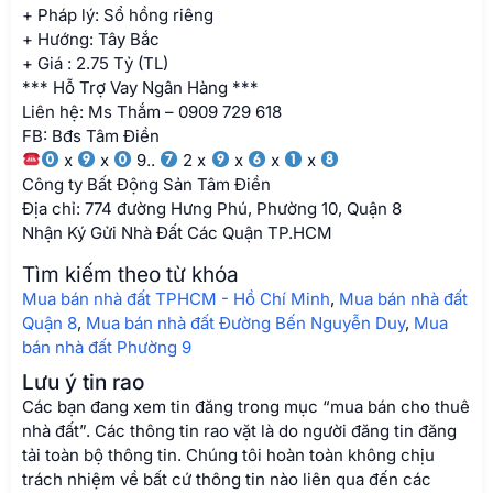
+ Pháp lý: Sổ hồng riêng
+ Hướng: Tây Bắc
+ Giá : 2.75 Tỷ (TL)
*** Hỗ Trợ Vay Ngân Hàng ***
Liên hệ: Ms Thắm – 0909 729 618
FB: Bđs Tâm Điền
x
x
9..
2 x
x
x
x
Công ty Bất Động Sản Tâm Điền
Địa chỉ: 774 đường Hưng Phú, Phường 10, Quận 8
Nhận Ký Gửi Nhà Đất Các Quận TP.HCM
Tìm kiếm theo từ khóa
Mua bán nhà đất TPHCM - Hồ Chí Minh
,
Mua bán nhà đất
Quận 8
,
Mua bán nhà đất Đường Bến Nguyễn Duy
,
Mua
bán nhà đất Phường 9
Lưu ý tin rao
Các bạn đang xem tin đăng trong mục “mua bán cho thuê
nhà đất”. Các thông tin rao vặt là do người đăng tin đăng
tải toàn bộ thông tin. Chúng tôi hoàn toàn không chịu
trách nhiệm về bất cứ thông tin nào liên qua đến các