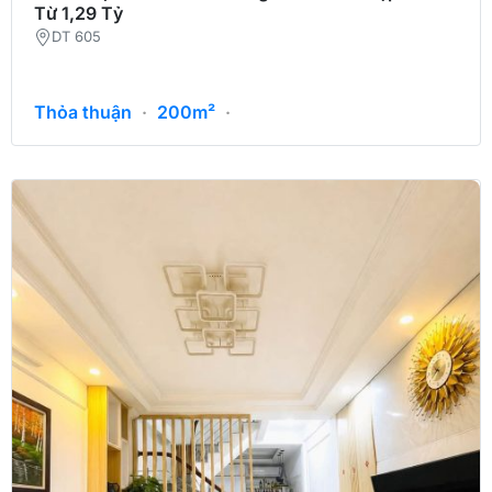
Từ 1,29 Tỷ
DT 605
Thỏa thuận
·
200m²
·