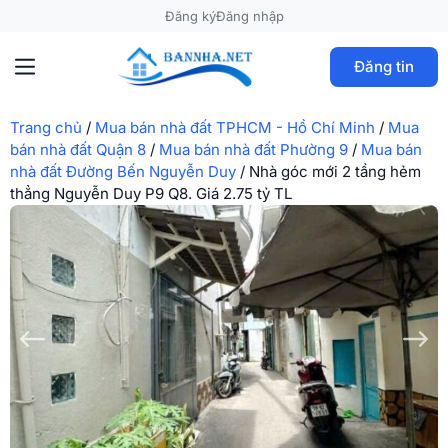
Đăng ký
Đăng nhập
Đăng tin
Trang chủ
/
Mua bán nhà đất TPHCM - Hồ Chí Minh
/
Mua
bán nhà đất Quận 8
/
Mua bán nhà đất Phường 9
/
Mua bán
nhà đất Đường Bến Nguyễn Duy
/
Nhà góc mới 2 tầng hẻm
thẳng Nguyễn Duy P9 Q8. Giá 2.75 tỷ TL