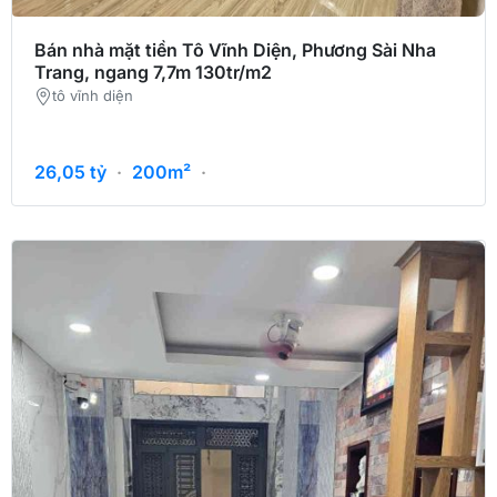
Bán nhà mặt tiền Tô Vĩnh Diện, Phương Sài Nha
Trang, ngang 7,7m 130tr/m2
tô vĩnh diện
26,05
tỷ
·
200m²
·