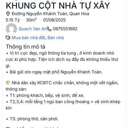
KHUNG CỘT NHÀ TỰ XÂY
Đường Nguyễn Khánh Toàn, Quan Hoa
5.15 Tỷ
·
30m²
·
01/08/2025
Quach Van An
0975551692
Mua bán nhà đất
,
Bán nhà
Thông tin mô tả
+ Vị trí cực đẹp, ngõ thông tía tung , ở kinh doanh nhỏ
cực kì phù hợp. Tiện ích dịch vụ đầy đủ không thiếu thứ
gì.
+ Bãi gửi oto ngay mặt phố Nguyễn Khánh Toàn.
Nhà dân xây KCBTC chắc chắn, không một vết ngấm,
thông sàn:
+ T1: phòng khách, bếp, vệ sinh, để xe.
+ T2,3,4: mỗi tầng 1 ngủ ban công thoáng + vệ sinh.khép
kín
+ T5: phòng thờ, sân phơi.