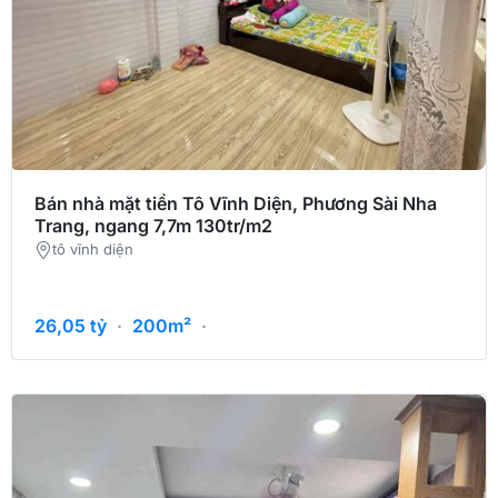
Bán nhà mặt tiền Tô Vĩnh Diện, Phương Sài Nha
Trang, ngang 7,7m 130tr/m2
tô vĩnh diện
26,05
tỷ
·
200m²
·